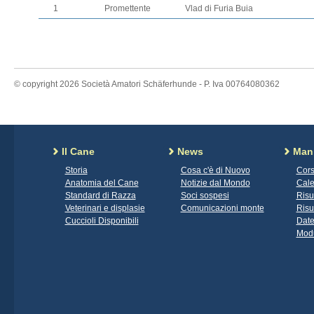
1
Promettente
Vlad di Furia Buia
© copyright 2026 Società Amatori Schäferhunde - P. Iva 00764080362
Il Cane
News
Mani
Storia
Cosa c'è di Nuovo
Cors
Anatomia del Cane
Notizie dal Mondo
Cale
Standard di Razza
Soci sospesi
Risu
Veterinari e displasie
Comunicazioni monte
Risu
Cuccioli Disponibili
Date
Modu