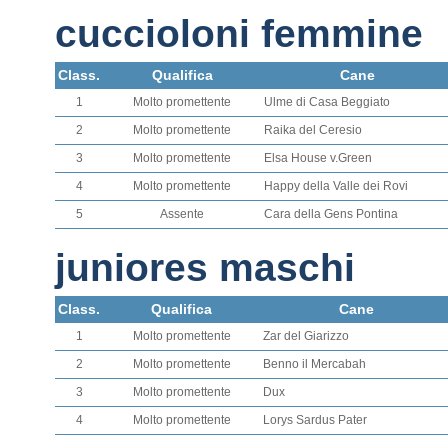
cuccioloni femmine
Class.
Qualifica
Cane
1
Molto promettente
Ulme di Casa Beggiato
2
Molto promettente
Raika del Ceresio
3
Molto promettente
Elsa House v.Green
4
Molto promettente
Happy della Valle dei Rovi
5
Assente
Cara della Gens Pontina
juniores maschi
Class.
Qualifica
Cane
1
Molto promettente
Zar del Giarizzo
2
Molto promettente
Benno il Mercabah
3
Molto promettente
Dux
4
Molto promettente
Lorys Sardus Pater